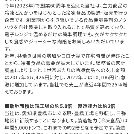
今年(2023年)で創業60周年を迎えた当社は、主力商品の
冷凍とんかつをはじめとした冷凍食品の製造・販売を行う
企業です。創業期から引き継いでいる食品機能製剤のノウ
ハウを自社製品にも取り入れることで品質を高めており、
電子レンジで温めるだけの簡単調理でも、衣がサクサクと
した食感やジューシーな肉感をお楽しみいただいていま
す。
近年、共働き世帯の増加やコロナ禍で在宅時間が伸びたこ
とから、冷凍食品の需要が拡大しています。総務省の家計
調査によりますと、1世帯あたりの冷凍食品への支出金額
は2017年の7,426円に対し、2022年には10,106円と、急
激に増加しています。当社でも売上が直近4年間で25％増
えております。
■
敷地面積は現工場の約
5.8
倍 製造能力は約
2
倍
当社は、愛知県豊橋市にある現・豊橋工場を移転し、三弥
地区に新設することになりました。製造能力（冷凍食品）は
年間5,000トンで、これまでの約2倍となる予定です。製造