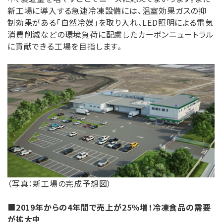
新工場に導入する急速冷凍設備には、温室効果ガスの抑
制効果がある「自然冷媒」を取り入れ、LED照明による電気
消費削減などの環境負荷に配慮したカーボンニュートラル
に貢献できる工場を目指します。
（写真：新工場の完成予想図）
■
2019
年からの
4
年間で売上が
25
％増！冷凍食品の需要
が拡大中