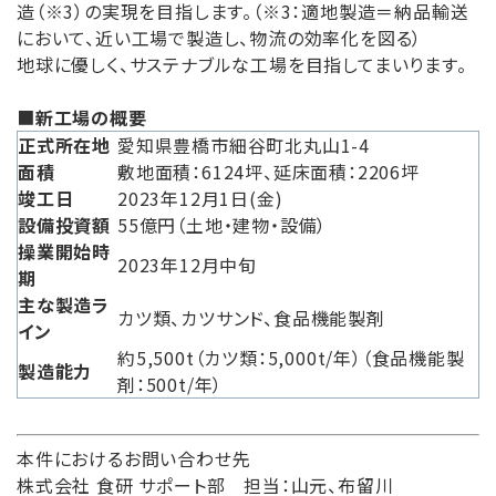
造（※3）の実現を目指します。（※3：適地製造＝納品輸送
において、近い工場で製造し、物流の効率化を図る）
地球に優しく、サステナブルな工場を目指してまいります。
■
新工場の概要
正式所在地
愛知県豊橋市細谷町北丸山1-4
面積
敷地面積：6124坪、延床面積：2206坪
竣工日
2023年12月1日(金)
設備投資額
55億円（土地・建物・設備）
操業開始時
2023年12月中旬
期
主な製造ラ
カツ類、カツサンド、食品機能製剤
イン
約5,500t（カツ類：5,000t/年）
（食品機能製
製造能力
剤：500t/年）
本件におけるお問い合わせ先
株式会社 食研 サポート部 担当：山元、布留川