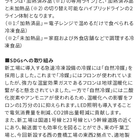
ラインは「加熱済み品（※1）の専用ライン」と、「加熱済み品
と未加熱品（※2）の切り替え可能なハイブリッドラインの２
ライン体制となります。
（※1:「加熱済品」＝電子レンジで温めるだけで食べられる
冷凍食品）
（※2:「未加熱品」＝家庭および外食店舗などで調理する冷
凍食品）
■
SDGs
への取り組み
新工場に導入する急速冷凍設備の冷媒には「自然冷媒」を
採用しました。これまで「冷媒」にはフロンが使われていま
したが、強力な温室効果ガスであるフロンは地球温暖化に
繋がると懸念されていました。一方で「自然冷媒」には二酸
化炭素やアンモニアが使われるため、温暖化への影響をフ
ロンの1万分の1に抑えられます。LED照明も導入すること
で電気消費量を削減、CO2排出量軽減に貢献します。
また、新工場は国道1号線と23号線という幹線道路の近く
にあり、輸送面でも効率化を図ることができ、東の千葉工
場と、今回新設する西の豊橋工場の東西2拠点で、適地製