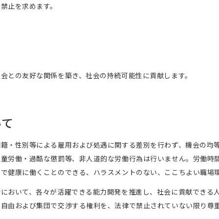
の禁止を求めます。
社会との友好な関係を築き、社会の持続可能性に貢献します。
いて
国籍・性別等による雇用および処遇に関する差別を行わず、機会の均
児童労働・過酷な懲罰等、非人道的な労働行為は行いません。労働時
全で健康に働くことのできる、ハラスメントのない、ここちよい職場
所において、各々が活躍できる能力開発を推進し、社会に貢献できる
の自由および集団で交渉する権利を、法律で禁止されていない限り尊